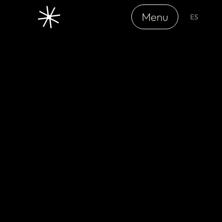
Menu
ES
Fecha
15/2/2024
Cliente
Olis Solé
Web
olissole
Servicios
Identidad visual | Social Media
Vínculos
Fran Perciase